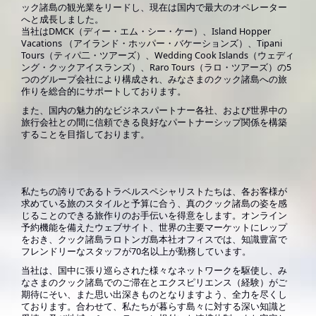
ック諸島の観光業をリードし、現在は国内で最大のオペレーター
へと成長しました。
当社は
DMCK
（ディー・エム・シー・ケー）、
Island Hopper
Vacations
（アイランド・ホッパー・バケーションズ）、
Tipani
Tours
（ティパ二・ツアーズ）、
Wedding Cook Islands
（ウェディ
ング・クックアイスランズ）、
Raro Tours
（ラロ・ツアーズ）の
5
つのグループ会社により構成され、みなさまのクック諸島への旅
作りを総合的にサポートしております。
また、国内の魅力的なビジネスパートナー各社、および世界中の
旅行会社との間に信頼できる良好なパートナーシップ関係を構築
することを目指しております。
私たちの誇りであるトラベルスペシャリストたちは、各お客様が
求めている旅のスタイルと予算に合う、真のクック諸島の姿を感
じることのできる旅作りのお手伝いを得意をします。オンライン
予約機能を備えたウェブサイト、世界の主要マーケットにレップ
をおき、クック諸島ラロトンガ島本社オフィスでは、知識豊富で
フレンドリーなスタッフが70名以上が勤務しています。
当社は、国中に張り巡らされた様々なネットワークを駆使し、み
なさまのクック諸島でのご滞在とエクスピリエンス（経験）がご
期待にそい、また思い出深きものとなりますよう、全力を尽くし
ております。合わせて、私たちが暮らす島々に対する深い知識と