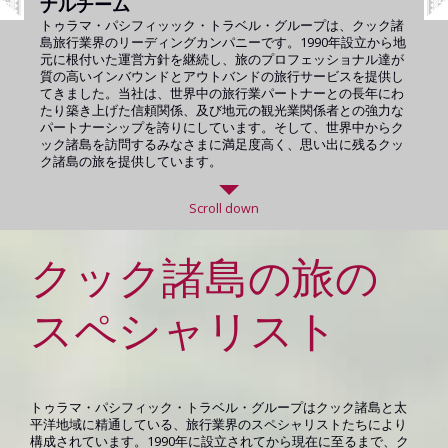
ナルチーム
イドの旅
ートチーム
トゥラマ・パシフィッック・トラベル・グループは、クック諸
トゥラマとは“光”や“未来像”を意味するクック諸島マオリ語で
当社は1990年の設立当から現在に至るまで、世界中に散らばる
島旅行業界のリーディングカンパニーです。1990年設立から地
す。私たちは、世界中のトロピカルな南の島々の中でも、特に
350社以上のツアーオペレーター・旅行業者様と取引をし、信
元に根付いた運営方針を継続し、旅のプロフェッショナル達が
素朴で豊かなディスティネーションであるクック諸島へとみな
頼関係を築き上げてきました。クック諸島では70名以上のフレ
質の高いインバウンドとアウトバンドの旅行サービスを提供し
さまを自信をもってご案内します。当社は、南太平洋の旅行業
ンドリーで、地元の魅力とプロダクトに精通したスタッフたち
てきました。当社は、世界中の旅行業パートナーとの長年にわ
オペレーターの中で最も頼れる旅のパートナーとなることを目
が勤務します。また、世界の主要地域ではレップたちが活躍
たり築き上げた信頼関係、及び地元の観光業関係者との強力な
指してしています。私たちの使命は、各お客様に合う旅を提案
し、オンライン予約機能を備えたウェブサイト、顧客ロイヤル
パートナーシップを誇りにしています。そして、世界中からク
しながら、ユニークなクック諸島の文化、自然、人々の暮らし
ティを重視したサービス理念を誇りに、私たちはクック諸島旅
ック諸島を訪問するみなさまに満足度高く、思い出に残るクッ
をみなさまと共有し、且つ次世代に向けて保護していくことで
行の信頼出来るパートナーとして歩み続けていきます。
ク諸島の旅を提供しています。
す。
Scroll down
クック諸島の旅の
スペシャリスト
トゥラマ・パシフィック・トラベル・グループはクック諸島と太
平洋地域に精通している、旅行業界のスペシャリストたちにより
構成されています。1990年に設立されてから現在に至るまで、ク