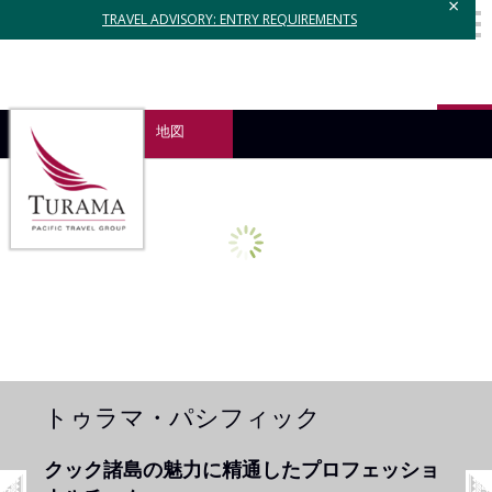
×
TRAVEL ADVISORY: ENTRY REQUIREMENTS
地図
トゥラマ・パシフィック
会社案内
旅のエキスパート
クック諸島の魅力に精通したプロフェッショ
ゆっくりとした島時間で過ごす、テイラーメ
お客様の“良い旅”を作り出す、旅のエキスパ