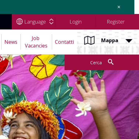
×
Language
Login
Register
Job 
Mappa
News
Contatti
Vacancies
Cerca