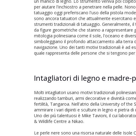
un manico di legno. Lo strumento veniva poi colpito
per aiutare l'inchiostro a penetrare nella pelle. Nono
tatuaggio oggi preferiscano l'uso della pistola moder
sono ancora tatuatori che attualmente esercitano e r
strumenti tradizionali di tatuaggio. Generalmente, 
da figure geometriche che stanno a rappresentare gli
mitologia polinesiana come il sole, l'oceano e dive
simboleggiano il profondo attaccamento alla terra d'o
navigazione. Uno dei tanti motivi tradizionali è ad es
quale rappresenta delle persone che si tengono per
Intagliatori di legno e madre-p
Molti intagliatori usano motivi tradizionali polinesian
realizzando tamburi, armi decorative e divinità come 
fertilità, Tangaroa. Nell'atrio della University of the 
ammirare i vari dipinti e sculture in legno e pietra di u
Uno dei più talentuosi è Mike Tavioni, il cui laborato
& Wildlife Centre a Nikao.
Le perle nere sono una risorsa naturale delle Isole 