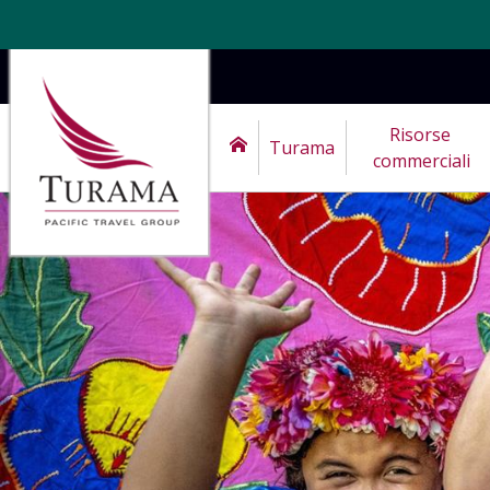
Risorse 
Turama
commerciali