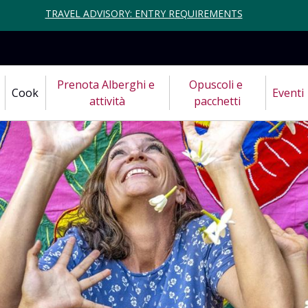
TRAVEL ADVISORY: ENTRY REQUIREMENTS
Prenota Alberghi e 
Opuscoli e 
Cook
Eventi
attività
pacchetti