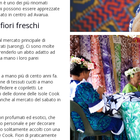
im è uno dei più rinomati
zioni possono essere apprezzate
to in centro ad Avarua.
iori freschi
al mercato principale di
rati (sarong). Ci sono molte
 renderlo un abito adatto ad
a mano i loro parei
to a mano più di cento anni fa.
ne di tessuti cuciti a mano
 federe e copriletti. Le
o delle donne delle Isole Cook
 anche al mercato del sabato in
ri profumati ed esotici, che
o personale e per decorare
sono solitamente accolti con una
ole Cook. Fiori di praticamente