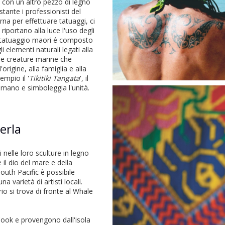
 con un altro pezzo di legno
stante i professionisti del
na per effettuare tatuaggi, ci
iportano alla luce l'uso degli
il tatuaggio maori é composto
 elementi naturali legati alla
rse creature marine che
rigine, alla famiglia e alla
empio il '
Tikitiki Tangata
', il
 mano e simboleggia l'unità.
erla
i nelle loro sculture in legno
il dio del mare e della
South Pacific è possibile
na varietà di artisti locali.
rio si trova di fronte al Whale
Cook e provengono dall'isola