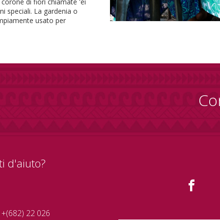
corone di fiori chiamate 'ei
i speciali. La gardenia o
è ampiamente usato per
Co
i d'aiuto?
+(682) 22 026