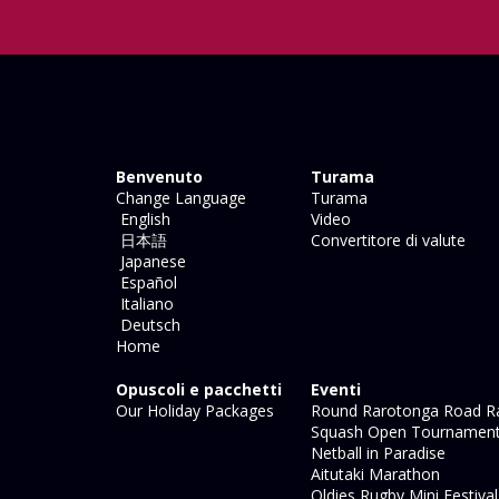
Benvenuto
Turama
Change Language
Turama
English
Video
日本語
Convertitore di valute
Japanese
Español
Italiano
Deutsch
Home
Opuscoli e pacchetti
Eventi
Our Holiday Packages
Round Rarotonga Road R
Squash Open Tournamen
Netball in Paradise
Aitutaki Marathon
Oldies Rugby Mini Festiva