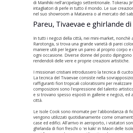
di Manihiki nell'arcipelago settentrionale. Tokerau J
intagliatori di perle in tutto il mondo. Le sue crea
nel suo showroom a Matavera o al mercato del saba
Pareu, Tivaevae e ghirlande di f
In tutti i negozi della città, nei mini-market, nonchè 
Rarotonga, si trova una grande varietà di parei colo
maniere utili per legare un pareo al proprio corpo e
ogni occasione. Diverse donne del posto dipingono 
rendendoli delle vere e proprie creazioni artistiche.
I missionari cristiani introdussero la tecnica di cuci
La tecnica del Tivaevae consiste nella sovrapposizio
raffiguranti fiori tropicali coloratissimi per realizzare
composizioni sono l'espressione del talento artistic
e si trovano spesso esposti in gallerie e negozi, ed
città.
Le Isole Cook sono rinomate per l'abbondanza di fio
vengono utilizzati quotidianamente come ornament
case ed edifici. All'arrivo in aeroporto, i visitatori 
ghirlanda di fiori freschi o 'ei kaki' in Maori delle Is