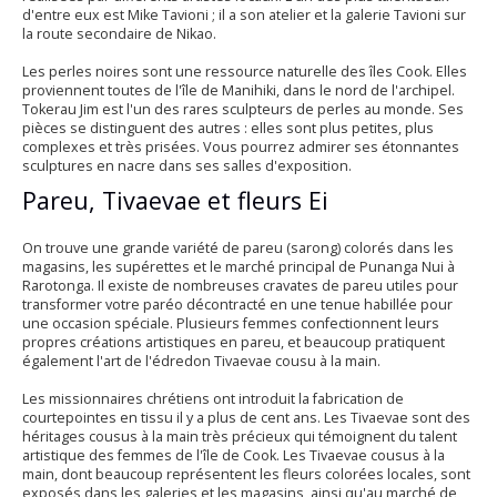
d'entre eux est Mike Tavioni ; il a son atelier et la galerie Tavioni sur
la route secondaire de Nikao.
Les perles noires sont une ressource naturelle des îles Cook. Elles
proviennent toutes de l'île de Manihiki, dans le nord de l'archipel.
Tokerau Jim est l'un des rares sculpteurs de perles au monde. Ses
pièces se distinguent des autres : elles sont plus petites, plus
complexes et très prisées. Vous pourrez admirer ses étonnantes
sculptures en nacre dans ses salles d'exposition.
Pareu, Tivaevae et fleurs Ei
On trouve une grande variété de pareu (sarong) colorés dans les
magasins, les supérettes et le marché principal de Punanga Nui à
Rarotonga. Il existe de nombreuses cravates de pareu utiles pour
transformer votre paréo décontracté en une tenue habillée pour
une occasion spéciale. Plusieurs femmes confectionnent leurs
propres créations artistiques en pareu, et beaucoup pratiquent
également l'art de l'édredon Tivaevae cousu à la main.
Les missionnaires chrétiens ont introduit la fabrication de
courtepointes en tissu il y a plus de cent ans. Les Tivaevae sont des
héritages cousus à la main très précieux qui témoignent du talent
artistique des femmes de l'île de Cook. Les Tivaevae cousus à la
main, dont beaucoup représentent les fleurs colorées locales, sont
exposés dans les galeries et les magasins, ainsi qu'au marché de