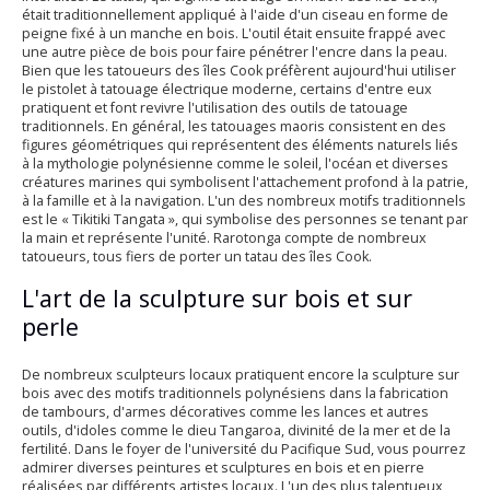
était traditionnellement appliqué à l'aide d'un ciseau en forme de
peigne fixé à un manche en bois. L'outil était ensuite frappé avec
une autre pièce de bois pour faire pénétrer l'encre dans la peau.
Bien que les tatoueurs des îles Cook préfèrent aujourd'hui utiliser
le pistolet à tatouage électrique moderne, certains d'entre eux
pratiquent et font revivre l'utilisation des outils de tatouage
traditionnels. En général, les tatouages maoris consistent en des
figures géométriques qui représentent des éléments naturels liés
à la mythologie polynésienne comme le soleil, l'océan et diverses
créatures marines qui symbolisent l'attachement profond à la patrie,
à la famille et à la navigation. L'un des nombreux motifs traditionnels
est le « Tikitiki Tangata », qui symbolise des personnes se tenant par
la main et représente l'unité. Rarotonga compte de nombreux
tatoueurs, tous fiers de porter un tatau des îles Cook.
L'art de la sculpture sur bois et sur
perle
De nombreux sculpteurs locaux pratiquent encore la sculpture sur
bois avec des motifs traditionnels polynésiens dans la fabrication
de tambours, d'armes décoratives comme les lances et autres
outils, d'idoles comme le dieu Tangaroa, divinité de la mer et de la
fertilité. Dans le foyer de l'université du Pacifique Sud, vous pourrez
admirer diverses peintures et sculptures en bois et en pierre
réalisées par différents artistes locaux. L'un des plus talentueux