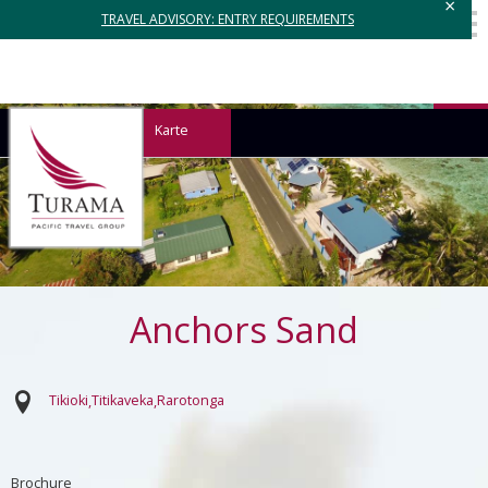
×
TRAVEL ADVISORY: ENTRY REQUIREMENTS
Karte
Anchors Sand
Tikioki
Titikaveka
Rarotonga
Brochure