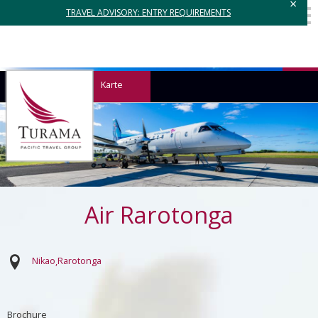
×
TRAVEL ADVISORY: ENTRY REQUIREMENTS
Karte
Air Rarotonga
Nikao
Rarotonga
Brochure